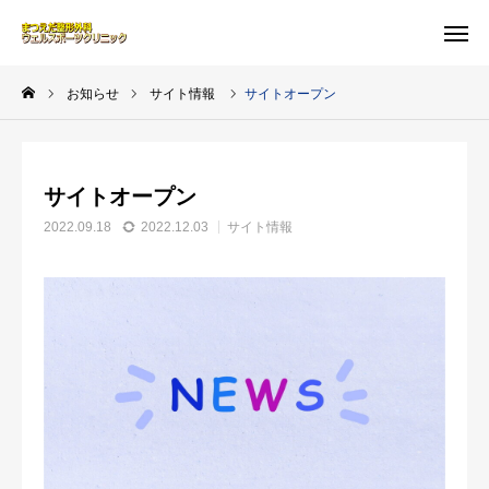
WEB予約
MAP
お知らせ
サイト情報
サイトオープン
問い合わせ
お知らせ
サイトオープン
クリニック案内
2022.09.18
2022.12.03
サイト情報
診療時間
MRI検査
お知らせ
アクセス
よくある質問-FAQ-