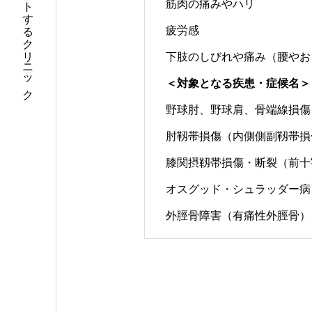
スポーツと健康をサポートするクリニック
筋肉の痛みやハリ
疲労感
下肢のしびれや痛み（腰やお
＜対象となる疾患・症候名＞
野球肘、野球肩、骨端線損傷
肘靱帯損傷（内側側副靱帯損
膝関摂靱帯損傷・断裂（前十
オスグッド・シュラッダー病
外脛骨障害（有痛性外脛骨）、