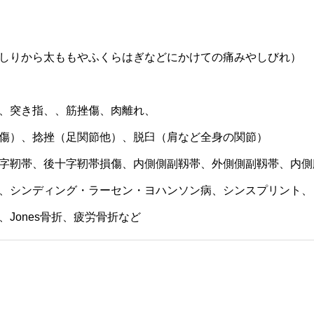
しりから太ももやふくらはぎなどにかけての痛みやしびれ）
、突き指、、筋挫傷、肉離れ、
傷）、捻挫（足関節他）、脱臼（肩など全身の関節）
字靭帯、後十字靭帯損傷、内側側副靱帯、外側側副靱帯、内側
、シンディング・ラーセン・ヨハンソン病、シンスプリント、
Jones骨折、疲労骨折など