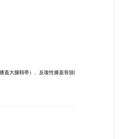
膝蓋大腿靱帯）、反復性膝蓋骨脱臼、アキレス腱断裂、ランナ