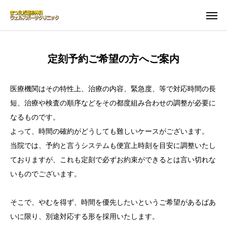
WEB予約
MAP
定刻予約ご希望の方へご案内
問い合わせ
お知らせ
医療機関はその特性上、治療の内容、緊急度、等で対応時間の長
クリニック案内
短、治療や検査の順序などをその都度組み合わせの調整が必要に
なるものです。
診療時間
よって、時間の確約がどうしても難しいケースがございます。
MRI検査
当院では、予約と言うシステムも便宜上時刻を目安に調整いたし
ておりますが、これも定刻で必ずお約束ができるとは言い切れな
お知らせ
いものでございます。
アクセス
そこで、やむを得ず、時間を優先したいというご希望があるばあ
いに限り、別途対応する形を採用いたします。
よくある質問-FAQ-